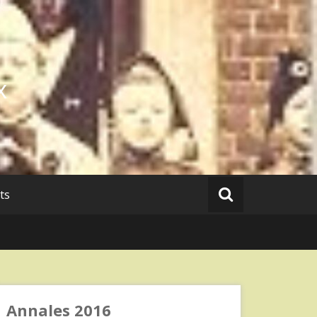
x
ts
Annales 2016