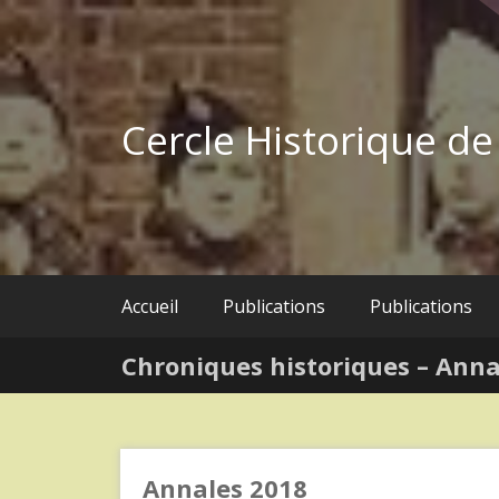
Skip
to
content
Cercle Historique d
Accueil
Publications
Publications
Chroniques historiques – Anna
Annales 2018