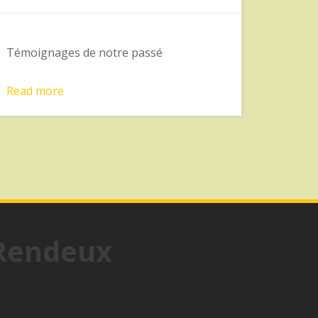
Témoignages de notre passé
Read more
 Rendeux