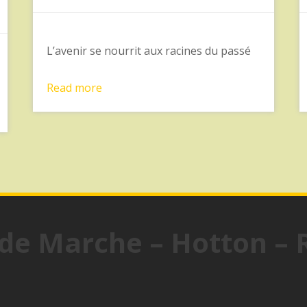
L’avenir se nourrit aux racines du passé
Read more
 de Marche – Hotton –