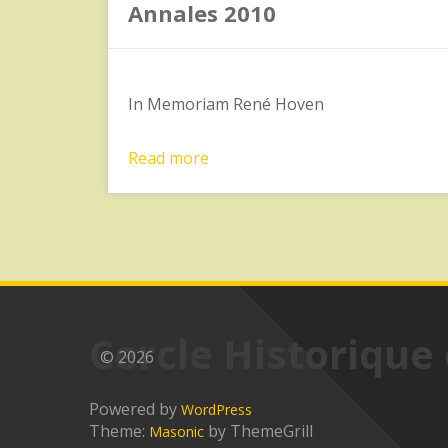
Annales 2010
In Memoriam René Hoven
Read more
Cercle Historique
© 2026
Powered by
WordPress
Theme:
by ThemeGrill
Masonic