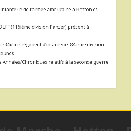
’infanterie de l’armée américaine à Hotton et
OLFF (116ième division Panzer) présent à
u 334ième régiment d’infanterie, 84ième division
jeunes
es Annales/Chroniques relatifs à la seconde guerre
 de Marche – Hotton –