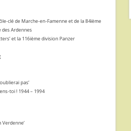
ôle-clé de Marche-en-Famenne et de la 84ième
lle des Ardennes
itters’ et la 116ième division Panzer
g
oublierai pas’
ns-toi ! 1944 – 1994
in Verdenne’