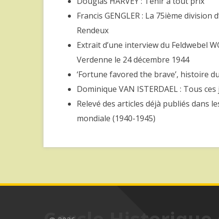
Douglas HARVEY : Tenir à tout prix
Francis GENGLER : La 75ième division d
Rendeux
Extrait d’une interview du Feldwebel W
Verdenne le 24 décembre 1944
‘Fortune favored the brave’, histoire d
Dominique VAN ISTERDAEL : Tous ces 
Relevé des articles déjà publiés dans l
mondiale (1940-1945)
Cercle Historique