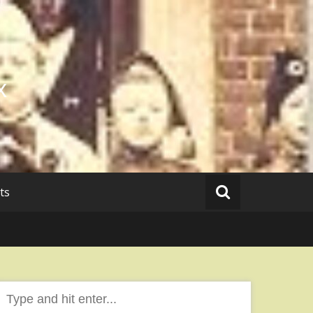
x
ts
Search
or: