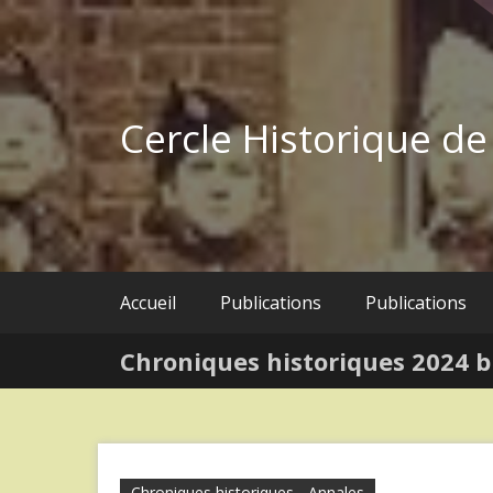
Skip
to
content
Cercle Historique d
Accueil
Publications
Publications
Chroniques historiques 2024 b
Chroniques historiques - Annales